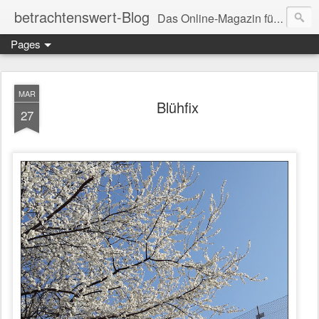
betrachtenswert-Blog
Das Online-Magazin für LebensKunst
Pages
MAR
Blühfix
27