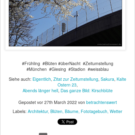
#Frühling #Blüten #überNacht #Zeitumstellung
#München #Giesing #Stadion #weissblau
Siehe auch:
Eigentlich
,
Zitat zur Zeitumstellung
,
Sakura
,
Kalte
Ostern 23
,
Abends länger hell
,
Das ganze Bild: Kirschblüte
Gepostet vor
27th March 2022
von
betrachtenswert
Labels:
Architektur
Blüten
Bäume
Fototagebuch
Wetter